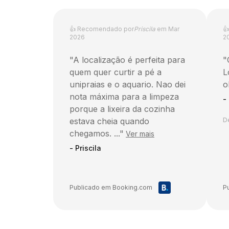
👍
Recomendado por
Priscila
em
Mar

2026
2
"
A localização é perfeita para
"
quem quer curtir a pé a
L
unipraias e o aquario. Nao dei
ok
nota máxima para a limpeza
-
porque a lixeira da cozinha
estava cheia quando
D
chegamos. ...
"
Ver mais
-
Priscila
Destaques:
Great Location
Cleaning
Publicado em
Booking.com
P