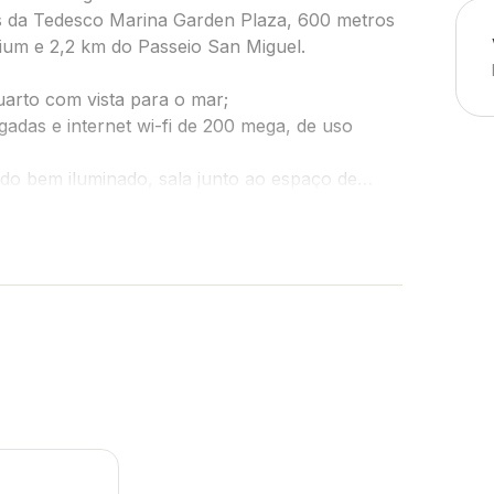
s da Tedesco Marina Garden Plaza, 600 metros
ium e 2,2 km do Passeio San Miguel.
uarto com vista para o mar;
gadas e internet wi-fi de 200 mega, de uso
, sala junto ao espaço de
mésticos para preparar e servir suas refeições
mart Tv + armários embutidos para guardar
 hotel e 1 kit de toalhas de banho por hóspede;
e mais 2 hóspedes no sofá cama da sala;
ina lava/seca e ferro para passar roupas.
m sem demarcação fixa. Em caso de utilização
ve na portaria para que o manobrista possa