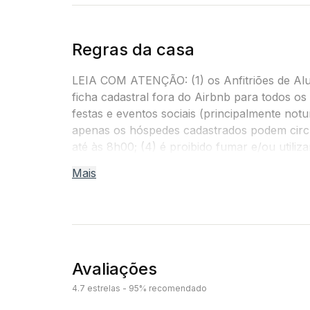
Regras da casa
LEIA COM ATENÇÃO: (1) os Anfitriões de Al
ficha cadastral fora do Airbnb para todos o
festas e eventos sociais (principalmente no
apenas os hóspedes cadastrados podem circul
até às 8h00; (4) é proibido fumar e/ou utiliz
(5) não aceitamos animais de estimação. O 
Mais
para encerrar sua estadia imediatamente e/o
limpezas extras e multas causadas pela queb
Avaliações
4.7 estrelas - 95% recomendado