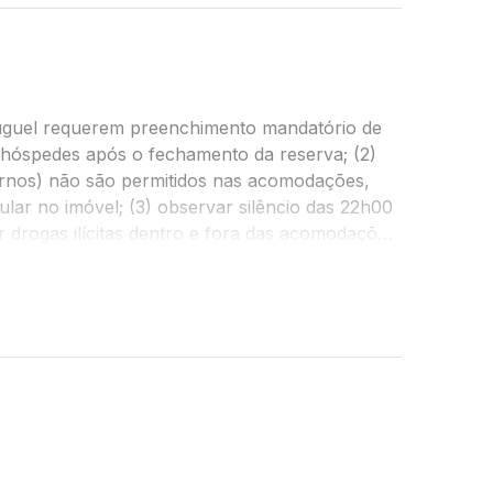
uguel requerem preenchimento mandatório de
s hóspedes após o fechamento da reserva; (2)
turnos) não são permitidos nas acomodações,
ar no imóvel; (3) observar silêncio das 22h00
ar drogas ilícitas dentro e fora das acomodações;
não cumprimento das regras da casa são razões
u realizar a cobrança por quaisquer danos,
ra destas regras.