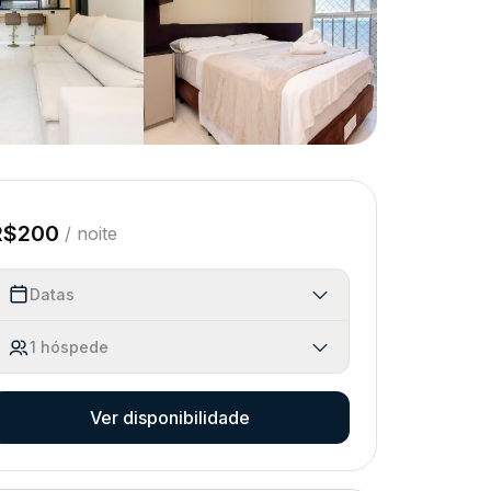
R$
200
/
noite
Datas
1
hóspede
Ver disponibilidade