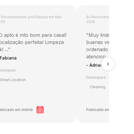

Recomendado por
Fabiana
em
Mar
👍
Recomendado por
Adria
026
2026
O apto é mto bom para casal!
"
Muy lindo departa
ocalização perfeita! Limpeza
buenas vistas, limpio
! ...
"
ordenado y muy bu
atencion. ...
"
Fabiana
-
Adrian
estaques:
Destaques:
Great Location
Cleaning
View
Manager Communication
ublicado em
Airbnb
Publicado em
Booking.co