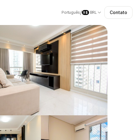
/
Contato
Português
BRL
R$