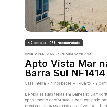
4.7
estrelas
-
95
% recomendado
APARTAMENTO
NO
BALNEÁRIO CAMBORIÚ
Apto Vista Mar na
Barra Sul NF1414
Casa inteira • 4 hóspedes • 1 quarto • 2 cam
Dê vida às suas férias em Balneário Camboriú
apartamento confortável e bem equipado na 
precisa para passar dias agradáveis com famí