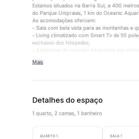
Estamos situados na Barra Sul, a 400 metro
do Parque Unipraias, 1 km do Oceanic Aquar
As acomodações ofercem:
- Sala com bela vista para as montanhas e q
- Living climatizado com Smart Tv de 50 pole
exclusivo dos hóspedes;
- Ambientes de convívio integrados em cômodo bem iluminado
refeições disposto em bancada e cozinha;
Mais
- Cozinha equipada com utensílios e eletrodo
no conforto do local;
- 1 quarto climatizado com cama de casal, S
seus pertences;
- Disponibilizamos roupas de cama padrão de
Detalhes do espaço
- Há espaço para acomodar confortavelment
- Área de serviço junto a cozinha, com máqu
1 quarto, 2 camas, 1 banheiro
Condomínio com elevador e 1 vaga de garage
de vaga em gaveta é necessário deixar a cha
liberar o outro veículo.
QUARTO 1
SALA 1